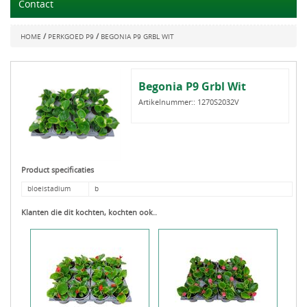
Contact
/
/
HOME
PERKGOED P9
BEGONIA P9 GRBL WIT
Begonia P9 Grbl Wit
Artikelnummer::
1270S2032V
Product specificaties
bloeistadium
b
Klanten die dit kochten, kochten ook..