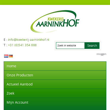
E :
info@kwekerij-aarninkhof.nl
T :
+31 (0)541 354 888
Inloggen
Home
Onze Producten
Actueel Aanbod
Zoek
Mijn Account