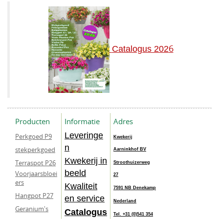
6
Catalogus 202
Producten
Informatie
Adres
Leveringe
Perkgoed P9
Kwekerij
n
stekperkgoed
Aarninkhof BV
Kwekerij in
Terraspot P26
Stroothuizerweg
beeld
Voorjaarsbloei
27
ers
Kwaliteit
7591 NB Denekamp
Hangpot P27
en service
Nederland
Geranium's
Catalogus
Tel. +31 (0)541 354