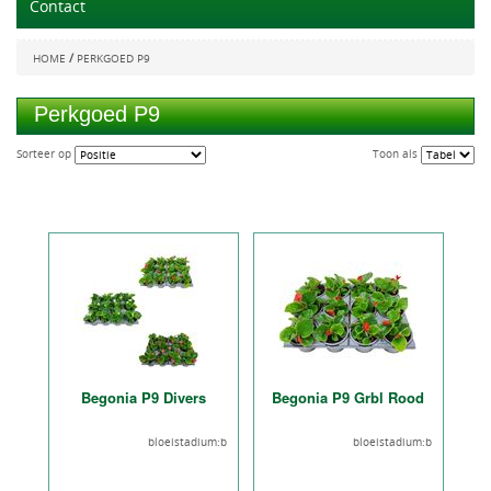
Contact
/
HOME
PERKGOED P9
Perkgoed P9
Sorteer op
Toon als
Begonia P9 Divers
Begonia P9 Grbl Rood
bloeistadium:b
bloeistadium:b