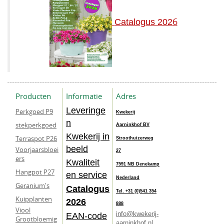
6
Catalogus 202
Producten
Informatie
Adres
Leveringe
Perkgoed P9
Kwekerij
n
stekperkgoed
Aarninkhof BV
Kwekerij in
Terraspot P26
Stroothuizerweg
beeld
Voorjaarsbloei
27
ers
Kwaliteit
7591 NB Denekamp
Hangpot P27
en service
Nederland
Geranium's
Catalogus
Tel. +31 (0)541 354
Kuipplanten
202
6
888
Viool
info@kwekerij-
EAN-code
Grootbloemig
aarninkhof.nl