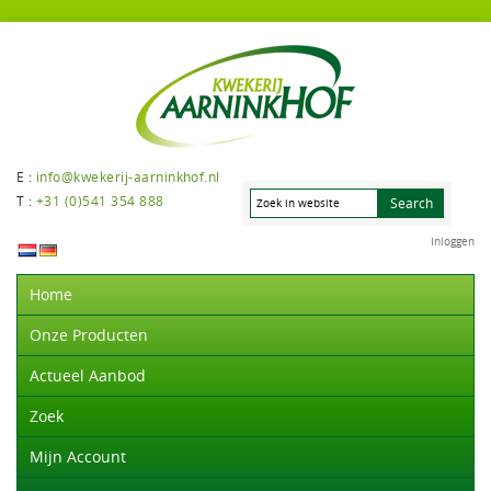
E :
info@kwekerij-aarninkhof.nl
T :
+31 (0)541 354 888
Inloggen
Home
Onze Producten
Actueel Aanbod
Zoek
Mijn Account