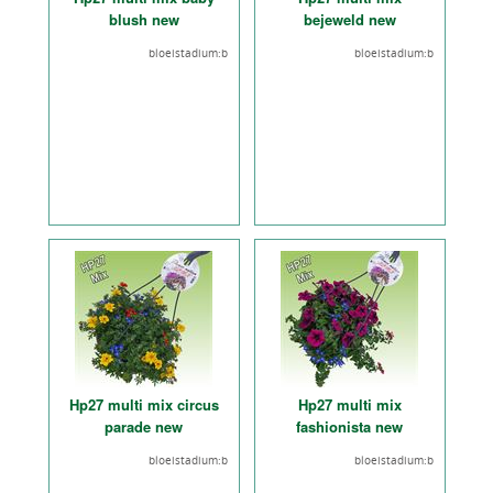
blush new
bejeweld new
bloeistadium:b
bloeistadium:b
Hp27 multi mix circus
Hp27 multi mix
parade new
fashionista new
bloeistadium:b
bloeistadium:b