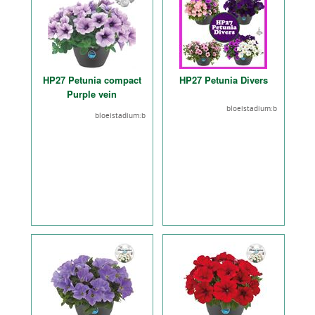
HP27 Petunia compact
HP27 Petunia Divers
Purple vein
bloeistadium:b
bloeistadium:b