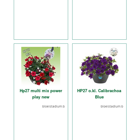
Hp27 multi mix power
HP27 o.kl. Calibrachoa
play new
Blue
bloeistadium:b
bloeistadium:b