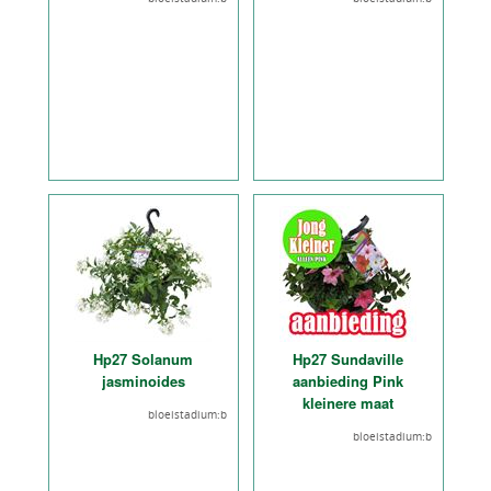
Hp27 Solanum
Hp27 Sundaville
jasminoides
aanbieding Pink
kleinere maat
bloeistadium:b
bloeistadium:b