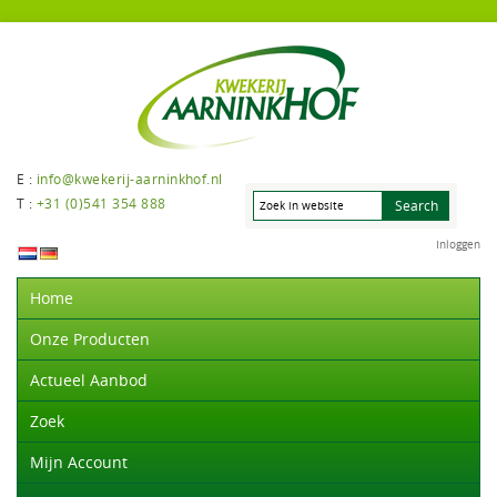
E :
info@kwekerij-aarninkhof.nl
T :
+31 (0)541 354 888
Inloggen
Home
Onze Producten
Actueel Aanbod
Zoek
Mijn Account