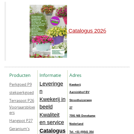
6
Catalogus 202
Producten
Informatie
Adres
Leveringe
Perkgoed P9
Kwekerij
n
stekperkgoed
Aarninkhof BV
Kwekerij in
Terraspot P26
Stroothuizerweg
beeld
Voorjaarsbloei
27
ers
Kwaliteit
7591 NB Denekamp
Hangpot P27
en service
Nederland
Geranium's
Catalogus
Tel. +31 (0)541 354