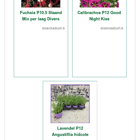
Fuchsia P10.5 Staand
Calibrachoa P12 Good
Mix per laag Divers
Night Kiss
bloeistadium:b
bloeistadium:b
Lavendel P12
Angustiflia hidcote