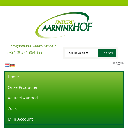
E :
info@kwekerij-aarninkhof.nl
T :
+31 (0)541 354 888
Inloggen
Home
Onze Producten
Actueel Aanbod
Zoek
Mijn Account