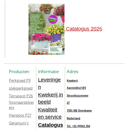
6
Catalogus 202
Producten
Informatie
Adres
Leveringe
Perkgoed P9
Kwekerij
n
stekperkgoed
Aarninkhof BV
Kwekerij in
Terraspot P26
Stroothuizerweg
beeld
Voorjaarsbloei
27
ers
Kwaliteit
7591 NB Denekamp
Hangpot P27
en service
Nederland
Geranium's
Catalogus
Tel. +31 (0)541 354