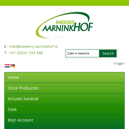
E :
info@kwekerij-aarninkhof.nl
T :
+31 (0)541 354 888
Inloggen
Home
Onze Producten
Actueel Aanbod
Zoek
Mijn Account