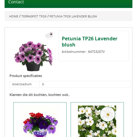
Contact
/
/
HOME
TERRASPOT TP26
PETUNIA TP26 LAVENDER BLUSH
Petunia TP26 Lavender
blush
Artikelnummer::
647S3207V
Product specificaties
bloeistadium
b
Klanten die dit kochten, kochten ook..