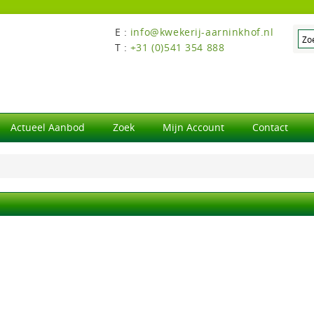
E :
info@kwekerij-aarninkhof.nl
T :
+31 (0)541 354 888
Actueel Aanbod
Zoek
Mijn Account
Contact