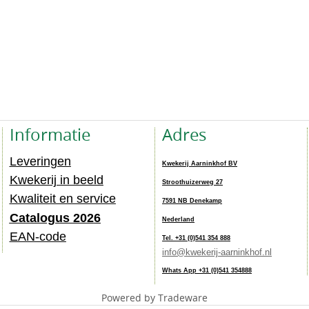
Informatie
Adres
Leveringen
Kwekerij Aarninkhof BV
Kwekerij in beeld
Stroothuizerweg 27
Kwaliteit en service
7591 NB Denekamp
Catalogus 202
6
Nederland
EAN-code
Tel. +31 (0)541 354 888
info@kwekerij-aarninkhof.nl
Whats App +31 (0)541 354888
Powered by Tradeware