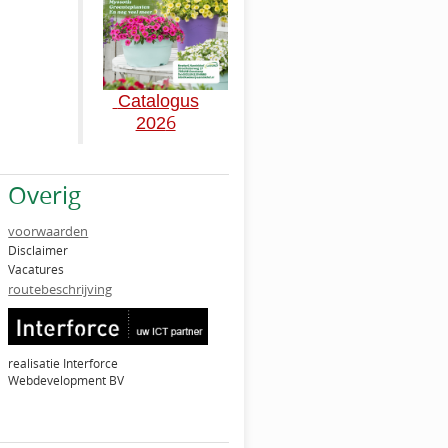
Catalogus
6
202
Overig
voorwaarden
Disclaimer
Vacatures
routebeschrijving
realisatie Interforce
Webdevelopment BV