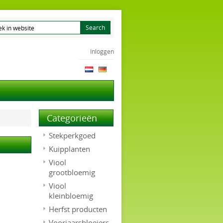
Inloggen
Categorieën
Stekperkgoed
Kuipplanten
Viool
grootbloemig
Viool
kleinbloemig
Herfst producten
Voorjaarsbloeiers