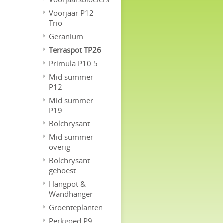
Voorjaar P12
Trio
Geranium
Terraspot TP26
Primula P10.5
Mid summer
P12
Mid summer
P19
Bolchrysant
Mid summer
overig
Bolchrysant
gehoest
Hangpot &
Wandhanger
Groenteplanten
Perkgoed P9