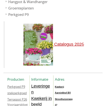
Hangpot & Wandhanger
Groenteplanten
Perkgoed P9
6
Catalogus 202
Producten
Informatie
Adres
Leveringe
Perkgoed P9
Kwekerij
n
stekperkgoed
Aarninkhof BV
Kwekerij in
Terraspot P26
Stroothuizerweg
beeld
Voorjaarsbloei
27