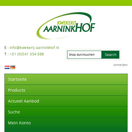
E :
info@kwekerij-aarninkhof.nl
T :
+31 (0)541 354 888
Anmelden
Startseite
Products
Actueel Aanbod
Suche
Mein Konto