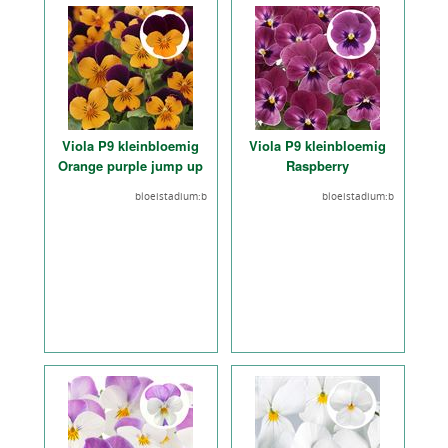
Viola P9 kleinbloemig
Viola P9 kleinbloemig
Orange purple jump up
Raspberry
bloeistadium:b
bloeistadium:b