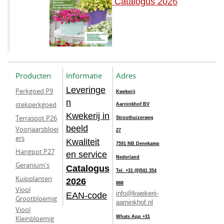
6
Catalogus 202
Producten
Informatie
Adres
Leveringe
Perkgoed P9
Kwekerij
n
stekperkgoed
Aarninkhof BV
Kwekerij in
Terraspot P26
Stroothuizerweg
beeld
Voorjaarsbloei
27
ers
Kwaliteit
7591 NB Denekamp
Hangpot P27
en service
Nederland
Geranium's
Catalogus
Tel. +31 (0)541 354
Kuipplanten
202
6
888
Viool
info@kwekerij-
EAN-code
Grootbloemig
aarninkhof.nl
Viool
Kleinbloemig
Whats App +31