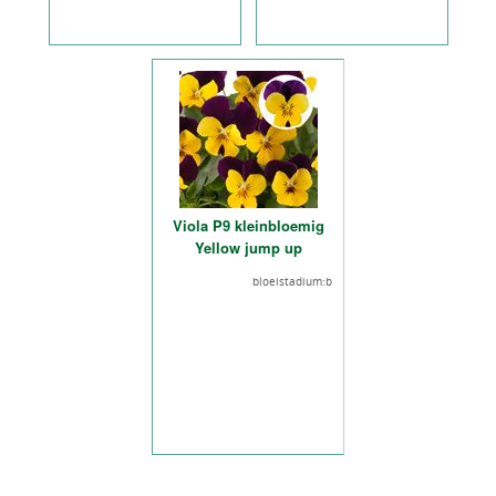
Viola P9 kleinbloemig
Yellow jump up
bloeistadium:b