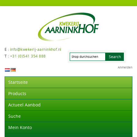
E :
info@kwekerij-aarninkhof.nl
T :
+31 (0)541 354 888
Anmelden
Startseite
Products
Actueel Aanbod
Suche
Mein Konto