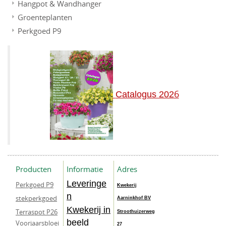
Hangpot & Wandhanger
Groenteplanten
Perkgoed P9
6
Catalogus 202
Producten
Informatie
Adres
Leveringe
Perkgoed P9
Kwekerij
n
stekperkgoed
Aarninkhof BV
Kwekerij in
Terraspot P26
Stroothuizerweg
beeld
Voorjaarsbloei
27