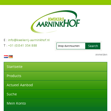
E :
info@kwekerij-aarninkhof.nl
T :
+31 (0)541 354 888
Anmelden
Startseite
Products
Actueel Aanbod
Suche
Mein Konto