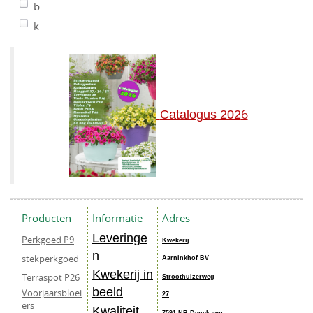
b
k
6
Catalogus 202
Producten
Informatie
Adres
Leveringe
Perkgoed P9
Kwekerij
n
stekperkgoed
Aarninkhof BV
Kwekerij in
Terraspot P26
Stroothuizerweg
beeld
Voorjaarsbloei
27
ers
Kwaliteit