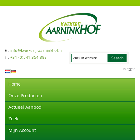
E :
info@kwekerij-aarninkhof.nl
T :
+31 (0)541 354 888
Inloggen
Home
Onze Producten
Actueel Aanbod
Zoek
Mijn Account