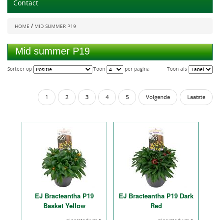
Contact
/
HOME
MID SUMMER P19
Mid summer P19
Sorteer op
Toon
per pagina
Toon als
1
2
3
4
5
Volgende
Laatste
EJ Bracteantha P19
EJ Bracteantha P19 Dark
Basket Yellow
Red